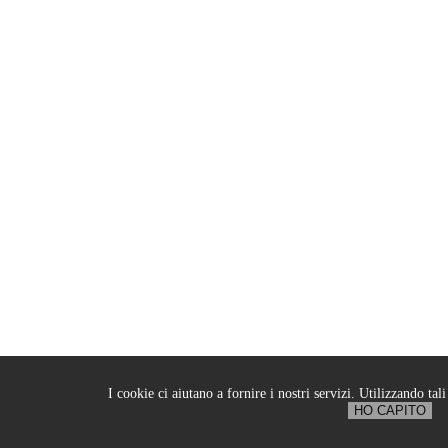
I cookie ci aiutano a fornire i nostri servizi. Utilizzando tali
HO CAPITO